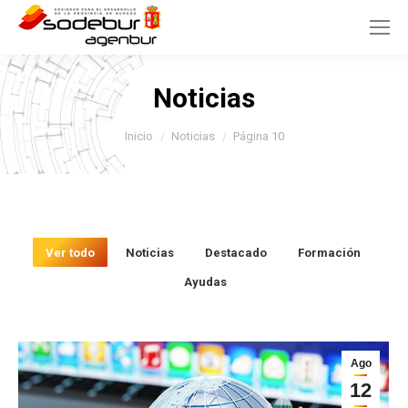
Noticias
Estás aquí:
Inicio
Noticias
Página 10
Ver todo
Noticias
Destacado
Formación
Ayudas
Ago
12