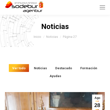
Noticias
Estás aquí:
Inicio
Noticias
Página 27
Ver todo
Noticias
Destacado
Formación
Ayudas
Ago
28