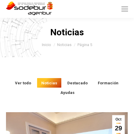
Noticias
Estás aquí:
Inicio
Noticias
Página 5
Ver todo
Noticias
Destacado
Formación
Ayudas
Oct
29