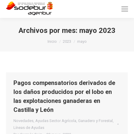
Archivos por mes:
mayo 2023
Estás aquí:
Inicio
2023
mayo
Pagos compensatorios derivados de
los daños producidos por el lobo en
las explotaciones ganaderas en
Castilla y León
Novedades
,
Ayudas Sector Agrícola, Ganadero y Forestal
,
Líneas de Ayudas