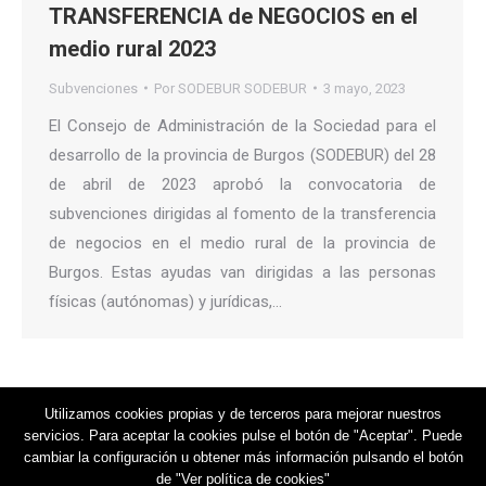
TRANSFERENCIA de NEGOCIOS en el
medio rural 2023
Subvenciones
Por
SODEBUR SODEBUR
3 mayo, 2023
El Consejo de Administración de la Sociedad para el
desarrollo de la provincia de Burgos (SODEBUR) del 28
de abril de 2023 aprobó la convocatoria de
subvenciones dirigidas al fomento de la transferencia
de negocios en el medio rural de la provincia de
Burgos. Estas ayudas van dirigidas a las personas
físicas (autónomas) y jurídicas,…
Utilizamos cookies propias y de terceros para mejorar nuestros
servicios. Para aceptar la cookies pulse el botón de "Aceptar". Puede
cambiar la configuración u obtener más información pulsando el botón
de "Ver política de cookies"