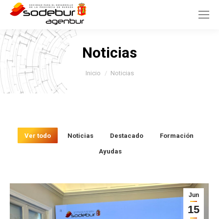
Noticias
Estás aquí:
Inicio
Noticias
Ver todo
Noticias
Destacado
Formación
Ayudas
Jun
15