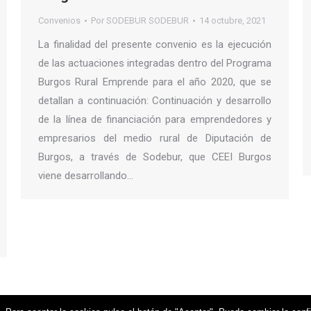
Convenios
Por
SODEBUR SODEBUR
14 octubre, 2021
La finalidad del presente convenio es la ejecución
de las actuaciones integradas dentro del Programa
Burgos Rural Emprende para el año 2020, que se
detallan a continuación: Continuación y desarrollo
de la línea de financiación para emprendedores y
empresarios del medio rural de Diputación de
Burgos, a través de Sodebur, que CEEI Burgos
viene desarrollando…