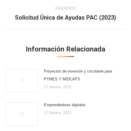
SIGUIENTE
Solicitud Única de Ayudas PAC (2023)
Publicación
siguiente:
Información Relacionada
Proyectos de inversión y circulante para
PYMES Y MIDCAPS
17 febrero, 2022
Emprendedoras digitales
17 febrero, 2022