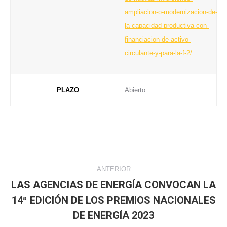
ampliacion-o-modernizacion-de-
la-capacidad-productiva-con-
financiacion-de-activo-
circulante-y-para-la-f-2/
PLAZO
Abierto
Navegación
ANTERIOR
entre
LAS AGENCIAS DE ENERGÍA CONVOCAN LA
14ª EDICIÓN DE LOS PREMIOS NACIONALES
Publicación
publicaciones
anterior:
DE ENERGÍA 2023