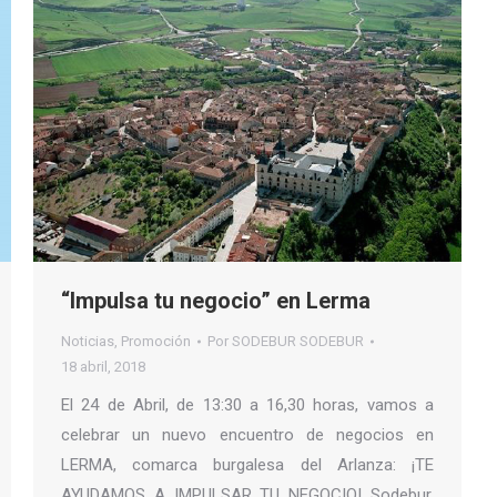
“Impulsa tu negocio” en Lerma
Noticias
,
Promoción
Por
SODEBUR SODEBUR
18 abril, 2018
El 24 de Abril, de 13:30 a 16,30 horas, vamos a
celebrar un nuevo encuentro de negocios en
LERMA, comarca burgalesa del Arlanza: ¡TE
AYUDAMOS A IMPULSAR TU NEGOCIO! Sodebur,