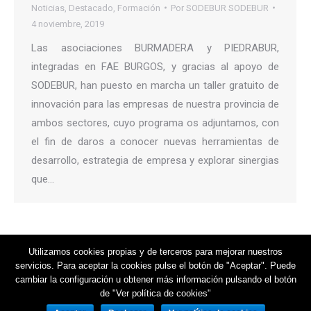
Noticias
,
Destacado
,
Formación
Por
SODEBUR SODEBUR
4 noviembre, 2019
Las asociaciones BURMADERA y PIEDRABUR,
integradas en FAE BURGOS, y gracias al apoyo de
SODEBUR, han puesto en marcha un taller gratuito de
innovación para las empresas de nuestra provincia de
ambos sectores, cuyo programa os adjuntamos, con
el fin de daros a conocer nuevas herramientas de
desarrollo, estrategia de empresa y explorar sinergias
que…
Utilizamos cookies propias y de terceros para mejorar nuestros
servicios. Para aceptar la cookies pulse el botón de "Aceptar". Puede
cambiar la configuración u obtener más información pulsando el botón
de "Ver política de cookies"