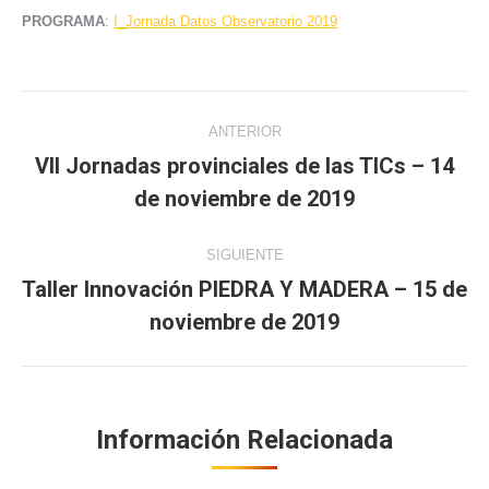
PROGRAMA
:
I_Jornada Datos Observatorio 2019
Navegación
ANTERIOR
entre
VII Jornadas provinciales de las TICs – 14
Publicación
de noviembre de 2019
publicaciones
anterior:
SIGUIENTE
Taller Innovación PIEDRA Y MADERA – 15 de
Publicación
noviembre de 2019
siguiente:
Información Relacionada