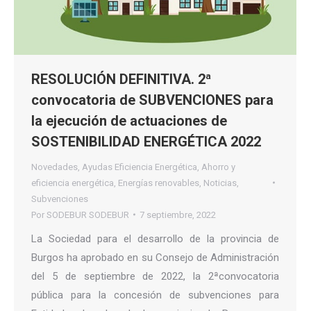
RESOLUCIÓN DEFINITIVA. 2ª
convocatoria de SUBVENCIONES para
la ejecución de actuaciones de
SOSTENIBILIDAD ENERGÉTICA 2022
Novedades
,
Ayudas Eficiencia Energética
,
Ahorro y
eficiencia energética
,
Energías renovables
,
Noticias
,
Subvenciones
Por
SODEBUR SODEBUR
7 septiembre, 2022
La Sociedad para el desarrollo de la provincia de
Burgos ha aprobado en su Consejo de Administración
del 5 de septiembre de 2022, la 2ªconvocatoria
pública para la concesión de subvenciones para