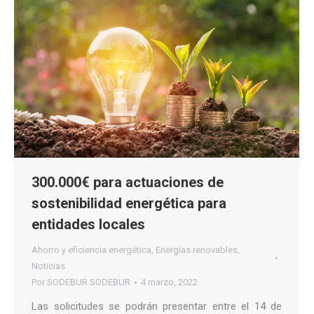
300.000€ para actuaciones de
sostenibilidad energética para
entidades locales
Ahorro y eficiencia energética
,
Energías renovables
,
Noticias
Por
SODEBUR SODEBUR
4 marzo, 2022
Las solicitudes se podrán presentar entre el 14 de