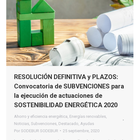
RESOLUCIÓN DEFINITIVA y PLAZOS:
Convocatoria de SUBVENCIONES para
la ejecución de actuaciones de
SOSTENIBILIDAD ENERGÉTICA 2020
Ahorro y eficiencia energética
,
Energías renovables
,
Noticias
,
Subvenciones
,
Destacado
,
Ayudas
Por
SODEBUR SODEBUR
25 septiembre, 2020