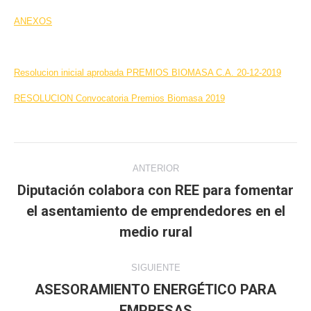
ANEXOS
Resolucion inicial aprobada PREMIOS BIOMASA C.A. 20-12-2019
RESOLUCION Convocatoria Premios Biomasa 2019
Navegación
ANTERIOR
entre
Diputación colabora con REE para fomentar
el asentamiento de emprendedores en el
Publicación
publicaciones
anterior:
medio rural
SIGUIENTE
ASESORAMIENTO ENERGÉTICO PARA
Publicación
EMPRESAS