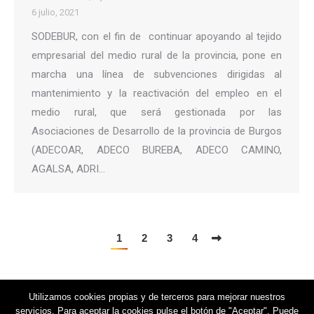
6 julio, 2021
SODEBUR, con el fin de continuar apoyando al tejido
empresarial del medio rural de la provincia, pone en
marcha una línea de subvenciones dirigidas al
mantenimiento y la reactivación del empleo en el
medio rural, que será gestionada por las
Asociaciones de Desarrollo de la provincia de Burgos
(ADECOAR, ADECO BUREBA, ADECO CAMINO,
AGALSA, ADRI…
1
2
3
4
Utilizamos cookies propias y de terceros para mejorar nuestros
servicios. Para aceptar la cookies pulse el botón de "Aceptar". Puede