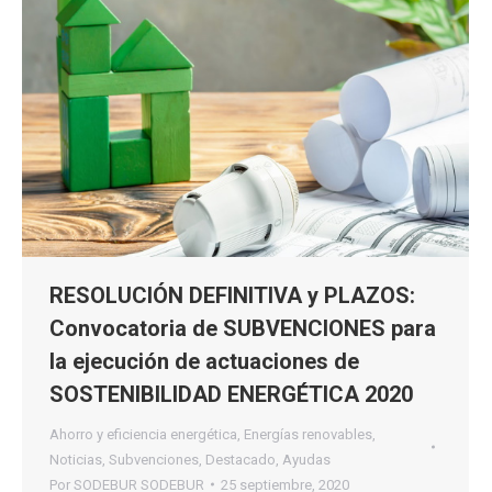
RESOLUCIÓN DEFINITIVA y PLAZOS:
Convocatoria de SUBVENCIONES para
la ejecución de actuaciones de
SOSTENIBILIDAD ENERGÉTICA 2020
Ahorro y eficiencia energética
,
Energías renovables
,
Noticias
,
Subvenciones
,
Destacado
,
Ayudas
Por
SODEBUR SODEBUR
25 septiembre, 2020