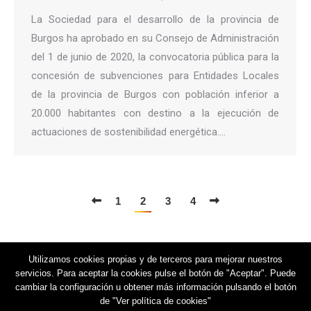
La Sociedad para el desarrollo de la provincia de
Burgos ha aprobado en su Consejo de Administración
del 1 de junio de 2020, la convocatoria pública para la
concesión de subvenciones para Entidades Locales
de la provincia de Burgos con población inferior a
20.000 habitantes con destino a la ejecución de
actuaciones de sostenibilidad energética.…
1
2
3
4
Utilizamos cookies propias y de terceros para mejorar nuestros
servicios. Para aceptar la cookies pulse el botón de "Aceptar". Puede
cambiar la configuración u obtener más información pulsando el botón
de "Ver política de cookies"