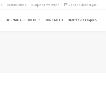
os
Herramientas
Búsqueda avanzada
Zona de descargas
Descargas públicas
S
JORNADAS SODEBUR
CONTACTO
Ofertas de Empleo
Descargas privadas
1