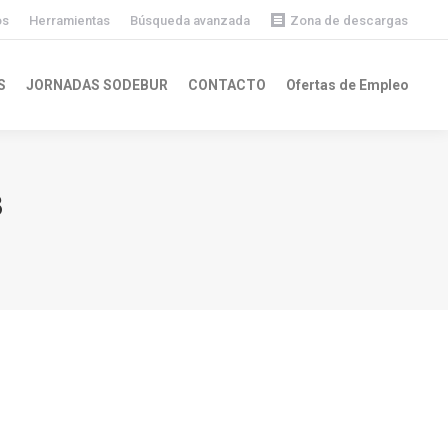
os
Herramientas
Búsqueda avanzada
Zona de descargas
Descargas públicas
S
JORNADAS SODEBUR
CONTACTO
Ofertas de Empleo
Descargas privadas
3