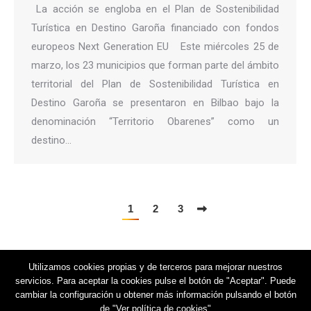
La acción se engloba en el Plan de Sostenibilidad
Turística en Destino Garoña financiado con fondos
europeos Next Generation EU Este miércoles 25 de
marzo, los 23 municipios que forman parte del ámbito
territorial del Plan de Sostenibilidad Turística en
Destino Garoña se presentaron en Bilbao bajo la
denominación “Territorio Obarenes” como un
destino…
1
2
3
Utilizamos cookies propias y de terceros para mejorar nuestros
servicios. Para aceptar la cookies pulse el botón de "Aceptar". Puede
cambiar la configuración u obtener más información pulsando el botón
de "Ver política de cookies"