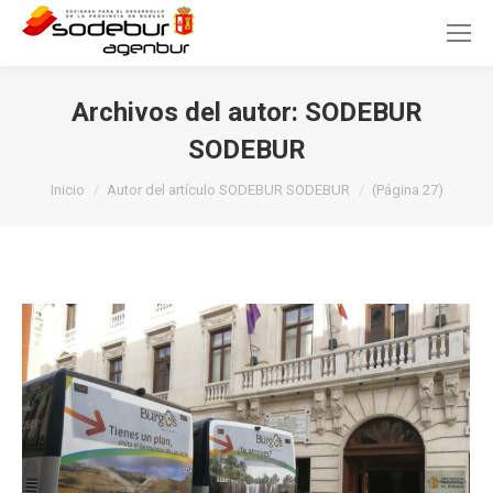
Archivos del autor:
SODEBUR
SODEBUR
Estás aquí:
Inicio
Autor del artículo SODEBUR SODEBUR
(Página 27)