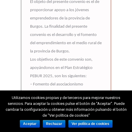
El objeto del presente convenio es el de
proporcionar apoyo a los jóvenes
emprendedores de la provincia de
Burgos. La finalidad del presente
convenio es el desarrollo y el fomento
del emprendimiento en el medio rural de
la provincia de Burgos.
Los objetivos de este convenio son,
apoyándonos en el Plan Estratégico
PEBUR 2025, son los siguientes:
– Fomento del asociacionismo
empresarial joven en la provincia.
Utilizamos cookies propias y de terceros para mejorar nuestros
– Tutorización en ventas y organización a
servicios. Para aceptar la cookies pulse el botón de "Aceptar". Puede
jóvenes empresarios de la provincia.
cambiar la configuración u obtener más información pulsando el botón
de "Ver política de cookies"
– Premio Joven Empresario de Burgos
Aceptar
Rechazar
Ver política de cookies
2023.