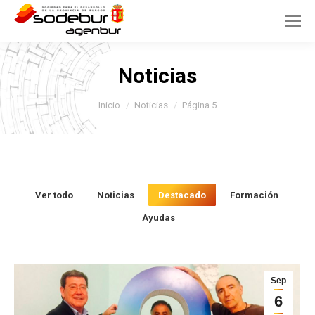
Noticias
Estás aquí:
Inicio
Noticias
Página 5
Ver todo
Noticias
Destacado
Formación
Ayudas
Sep
6