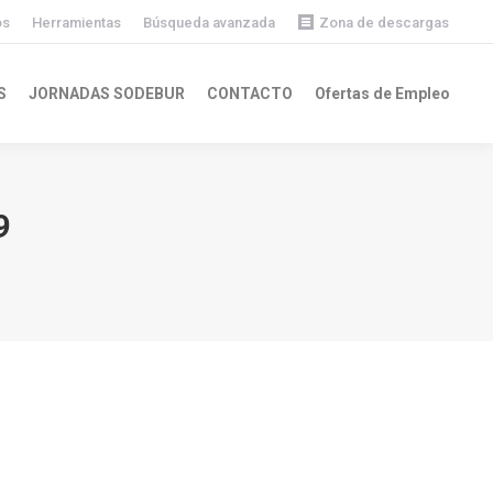
os
Herramientas
Búsqueda avanzada
Zona de descargas
Descargas públicas
S
JORNADAS SODEBUR
CONTACTO
Ofertas de Empleo
Descargas privadas
9