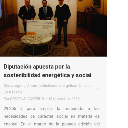
Diputación apuesta por la
sostenibilidad energética y social
Sin categoría
,
Ahorro y eficiencia energética
,
Noticias
,
Destacado
Por
SODEBUR SODEBUR
18 diciembre, 2018
29.255 € para ampliar la respuesta a las
necesidades de carácter social en materia de
energía. En el marco de la pasada edición del