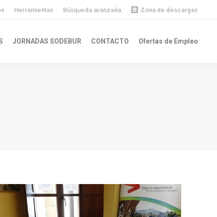
os
Herramientas
Búsqueda avanzada
Zona de descargas
Descargas públicas
S
JORNADAS SODEBUR
CONTACTO
Ofertas de Empleo
Descargas privadas