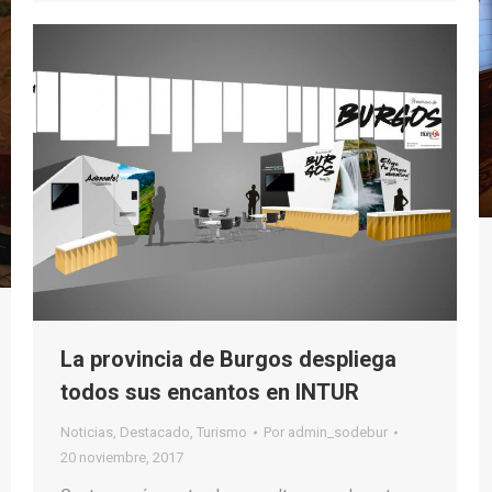
La provincia de Burgos despliega
todos sus encantos en INTUR
Noticias
,
Destacado
,
Turismo
Por
admin_sodebur
20 noviembre, 2017