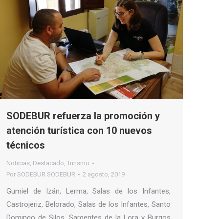
SODEBUR refuerza la promoción y
atención turística con 10 nuevos
técnicos
Noticias
,
Destacado
,
Turismo
Por
SODEBUR SODEBUR
2 agosto, 2019
Gumiel de Izán, Lerma, Salas de los Infantes,
Castrojeriz, Belorado, Salas de los Infantes, Santo
Domingo de Silos, Sargentes de la Lora y Burgos