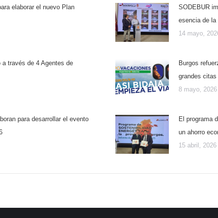
ara elaborar el nuevo Plan
SODEBUR impul
esencia de la
14 mayo, 202
o a través de 4 Agentes de
Burgos refuer
grandes citas 
8 mayo, 2026
ran para desarrollar el evento
El programa d
6
un ahorro ec
15 abril, 2026