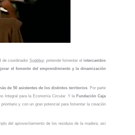
dad de coordinador
Sodebur
, pretende fomentar el
intercambio
jorar el fomento del emprendimiento y la dinamización
ás de 50 asistentes de los distintos territorios
. Por parte
no Integral para la Economía Circular. Y la
Fundación Caja
rioritario y con un gran potencial para fomentar la creación
mplo del aprovechamiento de los residuos de la madera; así