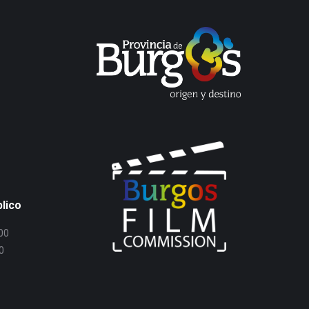
blico
:00
0