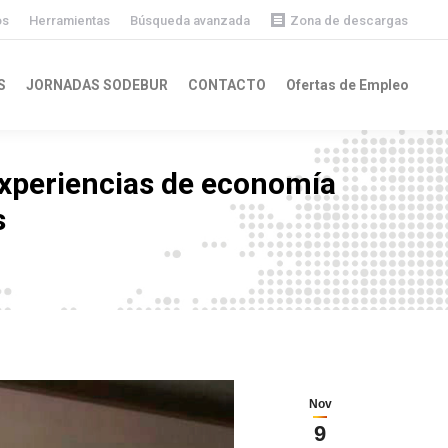
os
Herramientas
Búsqueda avanzada
Zona de descargas
Descargas públicas
S
JORNADAS SODEBUR
CONTACTO
Ofertas de Empleo
Descargas privadas
experiencias de economía
s
Nov
9