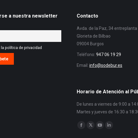
rse a nuestra newsletter
Contacto
Avda. de la Paz, 34 entreplanta
Glorieta de Bilbao
09004 Burgos
la política de privacidad
Teléfono:
947 06 19 29
Email:
info@sodebur.es
Horario de Atención al Pú
De lunes a viernes de 9:00 a 14
Martes y jueves de 16:30 a 18:3
Encuéntranos en:
Facebook
Twitter
YouTube
Linkedin