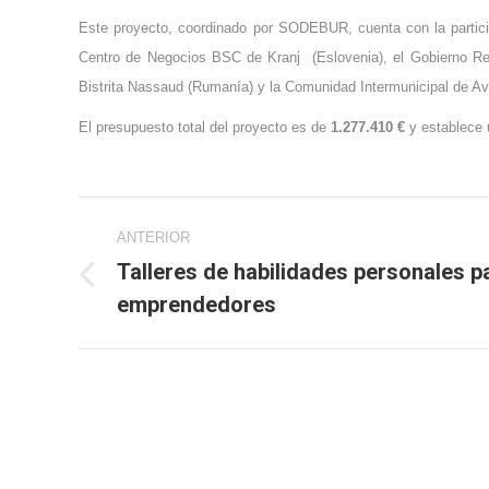
Este proyecto, coordinado por SODEBUR, cuenta con la partic
Centro de Negocios BSC de Kranj (Eslovenia), el Gobierno Reg
Bistrita Nassaud (Rumanía) y la Comunidad Intermunicipal de Ave
El presupuesto total del proyecto es de
1.277.410 €
y establece 
Navegación
ANTERIOR
entre
Talleres de habilidades personales p
Publicación
emprendedores
publicaciones
anterior: