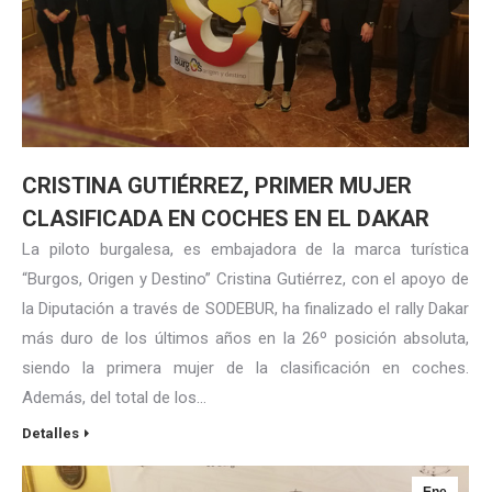
CRISTINA GUTIÉRREZ, PRIMER MUJER
CLASIFICADA EN COCHES EN EL DAKAR
La piloto burgalesa, es embajadora de la marca turística
“Burgos, Origen y Destino” Cristina Gutiérrez, con el apoyo de
la Diputación a través de SODEBUR, ha finalizado el rally Dakar
más duro de los últimos años en la 26º posición absoluta,
siendo la primera mujer de la clasificación en coches.
Además, del total de los…
Detalles