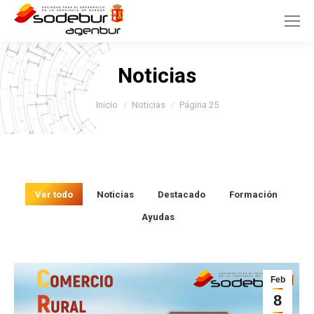
Noticias
Estás aquí:
Inicio
Noticias
Página 25
Ver todo
Noticias
Destacado
Formación
Ayudas
Feb
8