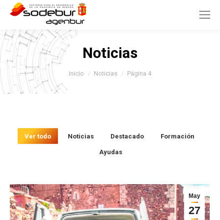
Noticias
Estás aquí:
Inicio
Noticias
Página 4
Ver todo
Noticias
Destacado
Formación
Ayudas
May
27