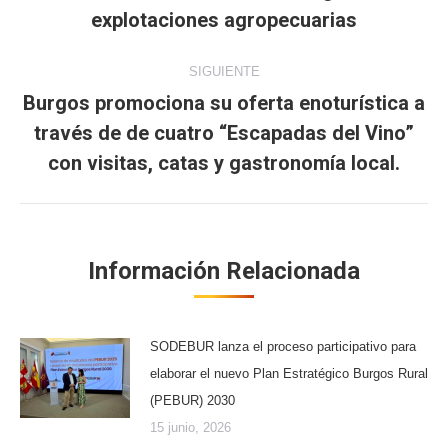
publicaciones
anterior:
explotaciones agropecuarias
SIGUIENTE
Burgos promociona su oferta enoturística a
través de de cuatro “Escapadas del Vino”
Publicación
siguiente:
con visitas, catas y gastronomía local.
Información Relacionada
SODEBUR lanza el proceso participativo para
elaborar el nuevo Plan Estratégico Burgos Rural
(PEBUR) 2030
15 junio, 2026