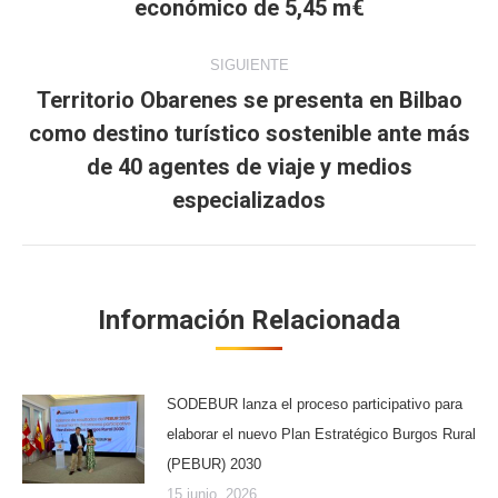
anterior:
económico de 5,45 m€
SIGUIENTE
Territorio Obarenes se presenta en Bilbao
como destino turístico sostenible ante más
Publicación
de 40 agentes de viaje y medios
siguiente:
especializados
Información Relacionada
SODEBUR lanza el proceso participativo para
elaborar el nuevo Plan Estratégico Burgos Rural
(PEBUR) 2030
15 junio, 2026