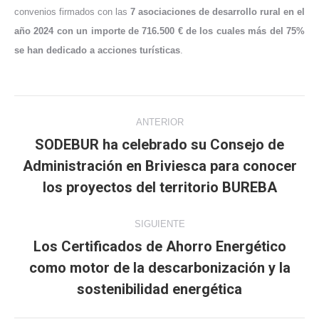
convenios firmados con las
7 asociaciones de desarrollo rural en el
año 2024 con un importe de 716.500 € de los cuales más del 75%
se han dedicado a acciones turísticas
.
Navegación
ANTERIOR
entre
SODEBUR ha celebrado su Consejo de
Administración en Briviesca para conocer
Publicación
publicaciones
anterior:
los proyectos del territorio BUREBA
SIGUIENTE
Los Certificados de Ahorro Energético
como motor de la descarbonización y la
Publicación
siguiente:
sostenibilidad energética