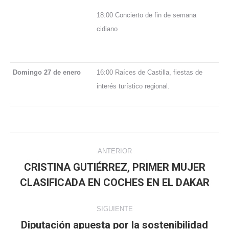
18:00 Concierto de fin de semana
cidiano
Domingo 27 de enero
16:00 Raíces de Castilla, fiestas de
interés turístico regional.
Navegación
ANTERIOR
entre
CRISTINA GUTIÉRREZ, PRIMER MUJER
Publicación
CLASIFICADA EN COCHES EN EL DAKAR
publicaciones
anterior:
SIGUIENTE
Diputación apuesta por la sostenibilidad