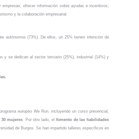
 empresas; ofrecer información sobre ayudas e incentivos;
ionismo y la colaboración empresarial.
ente autónomos (73%). De ellos, un 25% tienen intención de
y se dedican al sector terciario (25%), industrial (14%) y
das.
l programa europeo We Run, incluyendo un curso presencial,
o
30 mujeres
. Por otro lado, el
fomento de las habilidades
iversidad de Burgos. Se han impartido talleres específicos en