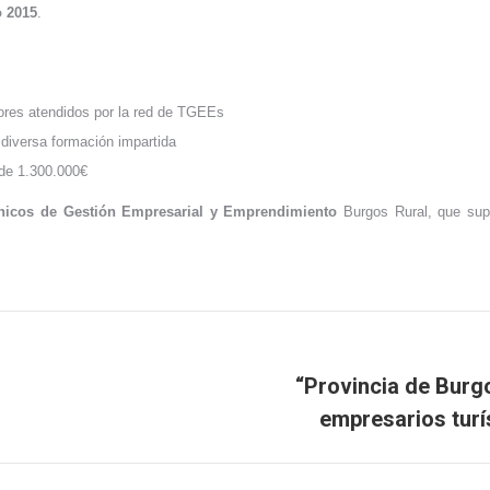
o 2015
.
res atendidos por la red de TGEEs
diversa formación impartida
de 1.300.000€
cnicos de Gestión Empresarial y Emprendimiento
Burgos Rural, que supo
“Provincia de Burgo
Publicación
empresarios turí
siguiente: