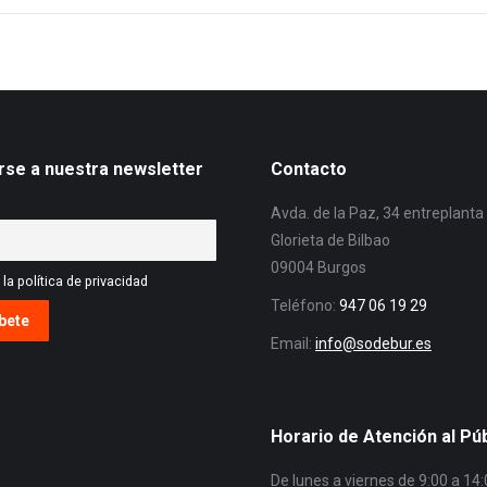
rse a nuestra newsletter
Contacto
Avda. de la Paz, 34 entreplanta
Glorieta de Bilbao
09004 Burgos
la política de privacidad
Teléfono:
947 06 19 29
Email:
info@sodebur.es
Horario de Atención al Pú
De lunes a viernes de 9:00 a 14