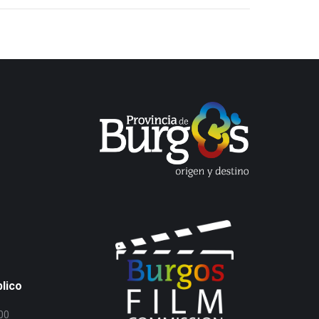
blico
:00