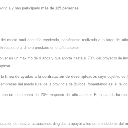
rovincia y han participado
más de 125 personas
.
el medio rural continúa creciendo, habiéndose realizado a lo largo del añ
8%
respecto al dinero prestado en el año anterior.
devolver en un máximo de 4 años y que aporta hasta el 70% del proyecto de i
mpresa.
e la
línea de ayudas a la contratación de desempleados
cuyo objetivo es l
presas del medio rural de la provincia de Burgos, fomentando así el tejido 
 con un incremento del 20% respecto del año anterior. Esta partida ha sido
poración de nuevas actuaciones dirigidas a apoyar a los emprendedores del me