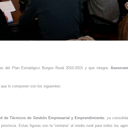
as del Plan Estratégico Burgos Rural 2010-2015 y que integra:
Asesoram
s que lo componen son los siguientes:
d de Técnicos de Gestión Empresarial y Emprendimiento
, ya consolid
a provincia. Estas figuras son la “ventana” al medio rural para todos los a