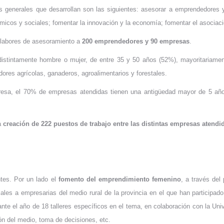
generales que desarrollan son las siguientes: asesorar a emprendedores y
ómicos y sociales; fomentar la innovación y la economía; fomentar el asociac
 labores de asesoramiento a
200 emprendedores y 90 empresas
.
indistintamente hombre o mujer, de entre 35 y 50 años (52%), mayoritariam
ores agrícolas, ganaderos, agroalimentarios y forestales.
resa, el 70% de empresas atendidas tienen una antigüedad mayor de 5 años 
a
creación de 222 puestos de trabajo entre las distintas empresas atendi
ntes. Por un lado el
fomento del emprendimiento femenino
, a través de
iales a empresarias del medio rural de la provincia en el que han participad
rante el año de 18 talleres específicos en el tema, en colaboración con la Un
ón del medio, toma de decisiones, etc.