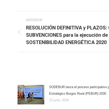
Navegación
ANTERIOR
entre
RESOLUCIÓN DEFINITIVA y PLAZOS: 
SUBVENCIONES para la ejecución de 
Publicación
publicaciones
anterior:
SOSTENIBILIDAD ENERGÉTICA 2020
SODEBUR lanza el proceso participativo p
Estratégico Burgos Rural (PEBUR) 2030
15 junio, 2026