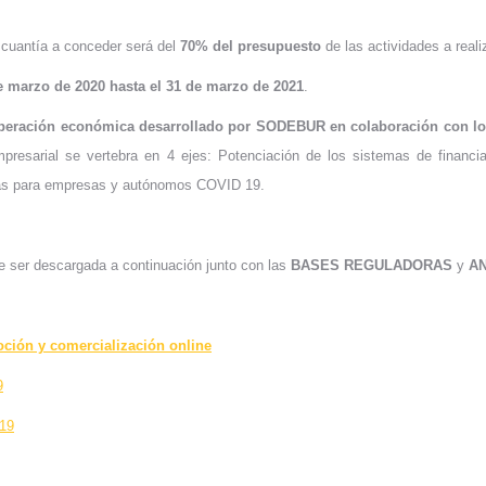
 cuantía a conceder será del
70% del presupuesto
de las actividades a real
e marzo de 2020 hasta el 31 de marzo de 2021
.
uperación económica desarrollado por SODEBUR en colaboración con los
mpresarial se vertebra en 4 ejes: Potenciación de los sistemas de financi
icas para empresas y autónomos COVID 19.
 ser descargada a continuación junto con las
BASES REGULADORAS
y
A
ión y comercialización online
9
19