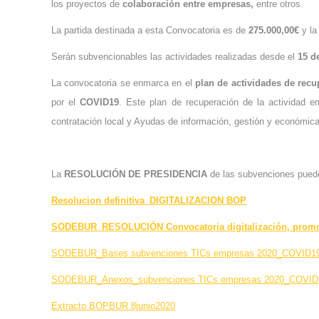
los proyectos de
colaboración entre empresas,
entre otros.
La partida destinada a esta Convocatoria es de
275.000,00€
y la
Serán subvencionables las actividades realizadas desde el
15 d
La convocatoria se enmarca en el
plan
de actividades de rec
por el
COVID19
. Este plan de recuperación de la actividad e
contratación local y Ayudas de información, gestión y económ
La
RESOLUCIÓN DE PRESIDENCIA
de las subvenciones puede
Resolucion definitiva_DIGITALIZACION BOP
SODEBUR_RESOLUCIÓN Convocatoria digitalización, promoc
SODEBUR_Bases subvenciones TICs empresas 2020_COVID1
SODEBUR_Anexos_subvenciones TICs empresas 2020_COVID
Extracto BOPBUR 8junio2020