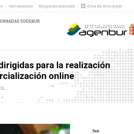
os
Herramientas
Búsqueda avanzada
Zona de descargas
Descargas públicas
ORNADAS SODEBUR
Descargas privadas
igidas para la realización
rcialización online
NES…
Sep