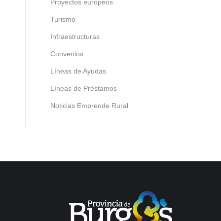
Proyectos europeos
Turismo
Infraestructuras
Convenios
Líneas de Ayudas
Líneas de Préstamos
Noticias Emprende Rural