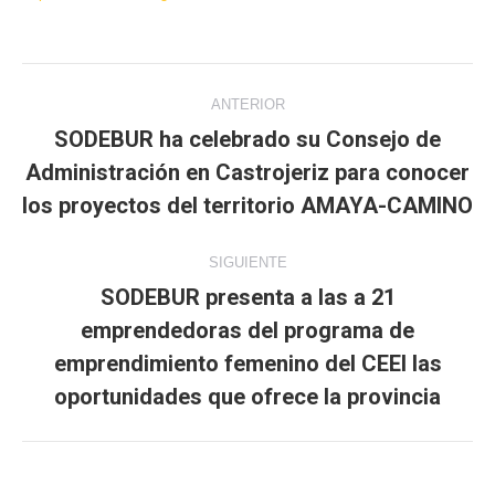
Navegación
ANTERIOR
entre
SODEBUR ha celebrado su Consejo de
Administración en Castrojeriz para conocer
Publicación
publicaciones
anterior:
los proyectos del territorio AMAYA-CAMINO
SIGUIENTE
SODEBUR presenta a las a 21
emprendedoras del programa de
Publicación
emprendimiento femenino del CEEI las
siguiente:
oportunidades que ofrece la provincia