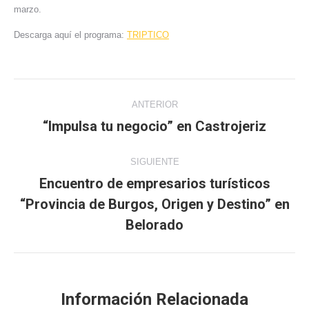
marzo.
Descarga aquí el programa:
TRIPTICO
Navegación
ANTERIOR
entre
“Impulsa tu negocio” en Castrojeriz
Publicación
anterior:
publicaciones
SIGUIENTE
Encuentro de empresarios turísticos
“Provincia de Burgos, Origen y Destino” en
Publicación
siguiente:
Belorado
Información Relacionada