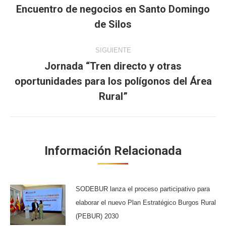
entre
Encuentro de negocios en Santo Domingo
Publicación
de Silos
publicaciones
anterior:
SIGUIENTE
Jornada “Tren directo y otras
oportunidades para los polígonos del Área
Publicación
siguiente:
Rural”
Información Relacionada
SODEBUR lanza el proceso participativo para
elaborar el nuevo Plan Estratégico Burgos Rural
(PEBUR) 2030