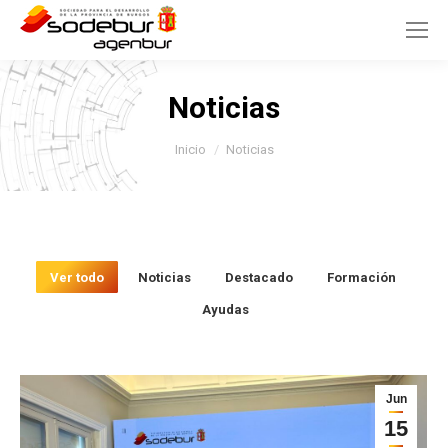
Noticias
Estás aquí:
Inicio
Noticias
Ver todo
Noticias
Destacado
Formación
Ayudas
Jun
15