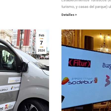
turismo, y casas del parque) 
Detalles
Feb
7
2024