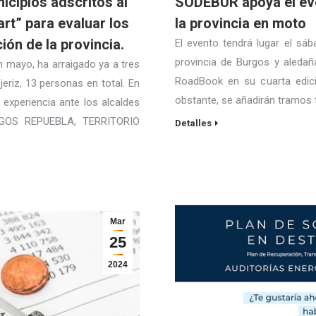
icipios adscritos al
SODEBUR apoya el e
rt” para evaluar los
la provincia en moto
ión de la provincia.
El evento tendrá lugar el sá
provincia de Burgos y aledañ
n mayo, ha arraigado ya a tres
RoadBook en su cuarta edici
jeriz, 13 personas en total. En
obstante, se añadirán tramos t
 experiencia ante los alcaldes
BURGOS REPUEBLA, TERRITORIO
Detalles
Mar
25
2024