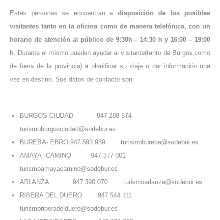
Estas personas se encuentran a
disposición de los posibles
visitantes tanto en la oficina como de manera telefónica, con un
horario de atención al público de 9:30h – 14:30 h y 16:00 – 19:00
h
. Durante el mismo pueden ayudar al visitante(tanto de Burgos como
de fuera de la provincia) a planificar su viaje o dar información una
vez en destino. Sus datos de contacto son:
BURGOS CIUDAD 947 288 874
turismoburgosciudad@sodebur.es
BUREBA- EBRO 947 593 939 turismobureba@sodebur.es
AMAYA- CAMINO 947 377 001
turismoamayacamino@sodebur.es
ARLANZA 947 390 070 turismoarlanza@sodebur.es
RIBERA DEL DUERO 947 544 111
turismoriberadelduero@sodebur.es