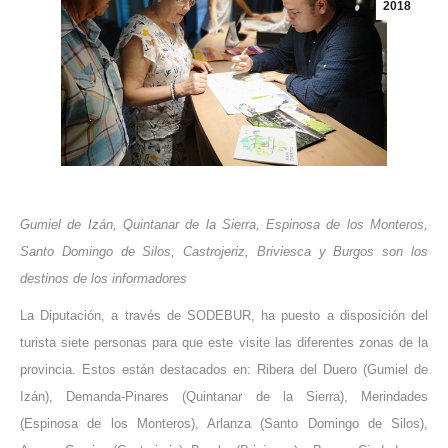
2018
Gumiel de Izán, Quintanar de la Sierra, Espinosa de los Monteros,
Santo Domingo de Silos, Castrojeriz, Briviesca y Burgos son los
destinos de los informadores
La Diputación, a través de SODEBUR, ha puesto a disposición del
turista siete personas para que este visite las diferentes zonas de la
provincia. Estos están destacados en: Ribera del Duero (Gumiel de
Izán), Demanda-Pinares (Quintanar de la Sierra), Merindades
(Espinosa de los Monteros), Arlanza (Santo Domingo de Silos),