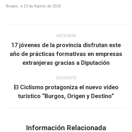
Burgos, a 13 de Agosto de 2018
Navegación
ANTERIOR
entre
17 jóvenes de la provincia disfrutan este
año de prácticas formativas en empresas
Publicación
publicaciones
anterior:
extranjeras gracias a Diputación
SIGUIENTE
El Ciclismo protagoniza el nuevo video
Publicación
turístico “Burgos, Origen y Destino”
siguiente:
Información Relacionada