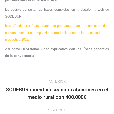
pequeñas empresas del medio rural.
Es posible consultar las bases completas en la plataforma web de
SODEBUR:
https://sodebur.es/convocatoria-de-prestamos-para-la-financiacion-de-
nuevas-inversiones-ampliazion-o-modernizacion-de-la-capacidad-
productiva-2022/
Así como un
visionar video explicativo con las líneas generales
de la convocatoria
.
Navegación
ANTERIOR
entre
SODEBUR incentiva las contrataciones en el
Publicación
medio rural con 400.000€
publicaciones
anterior:
SIGUIENTE