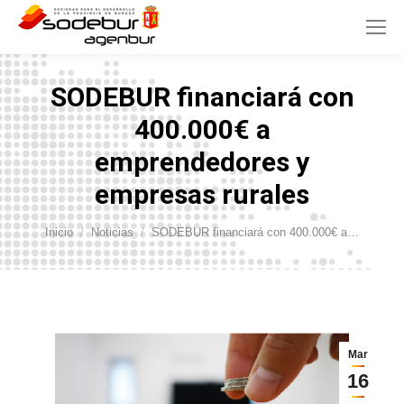
SODEBUR financiará con
400.000€ a
emprendedores y
empresas rurales
Estás aquí:
Inicio
Noticias
SODEBUR financiará con 400.000€ a…
Mar
16