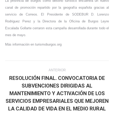
La provincia de Burgos como destino turístico encuentra un nuevo
canal de promoción repartido por la geografía española gracias al
servicio de Correos. El Presidente de SODEBUR D. Lorenzo
Rodriguez Perez y la Directora de la Oficina de Burgos Leyre
Escalada Gollarte cerraron esta campaña desarrollada durante todo el
mes de mayo.
Más información en turismoburgos.org
Navegación
ANTERIOR
entre
RESOLUCIÓN FINAL. CONVOCATORIA DE
SUBVENCIONES DIRIGIDAS AL
publicaciones
MANTENIMIENTO Y ACTIVACIÓN DE LOS
Publicación
SERVICIOS EMPRESARIALES QUE MEJOREN
anterior:
LA CALIDAD DE VIDA EN EL MEDIO RURAL