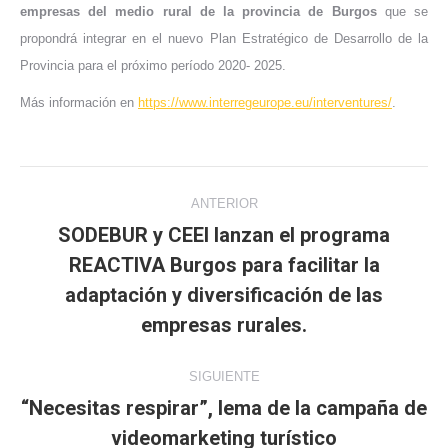
empresas del medio rural de la provincia de Burgos
que se
propondrá integrar en el nuevo Plan Estratégico de Desarrollo de la
Provincia para el próximo período 2020- 2025.
Más información en
https://www.interregeurope.eu/interventures/
.
Navegación
ANTERIOR
entre
SODEBUR y CEEI lanzan el programa
REACTIVA Burgos para facilitar la
publicaciones
Publicación
adaptación y diversificación de las
anterior:
empresas rurales.
SIGUIENTE
“Necesitas respirar”, lema de la campaña de
Publicación
videomarketing turístico