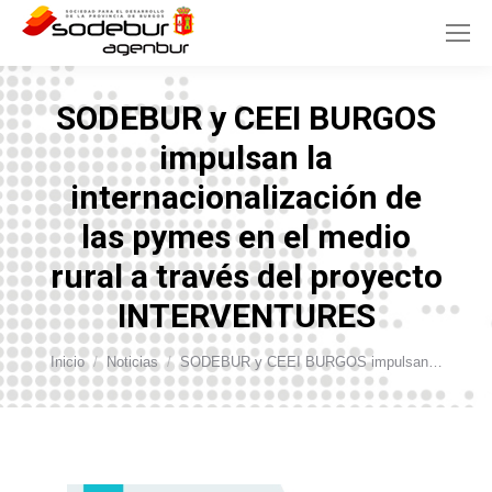
SODEBUR y CEEI BURGOS
impulsan la
internacionalización de
las pymes en el medio
rural a través del proyecto
INTERVENTURES
Estás aquí:
Inicio
Noticias
SODEBUR y CEEI BURGOS impulsan…