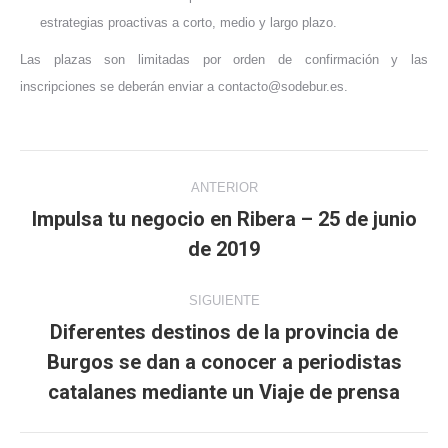
estrategias proactivas a corto, medio y largo plazo.
Las plazas son limitadas por orden de confirmación y las
inscripciones se deberán enviar a contacto@sodebur.es.
Navegación
ANTERIOR
entre
Impulsa tu negocio en Ribera – 25 de junio
Publicación
de 2019
publicaciones
anterior:
SIGUIENTE
Diferentes destinos de la provincia de
Burgos se dan a conocer a periodistas
Publicación
siguiente:
catalanes mediante un Viaje de prensa