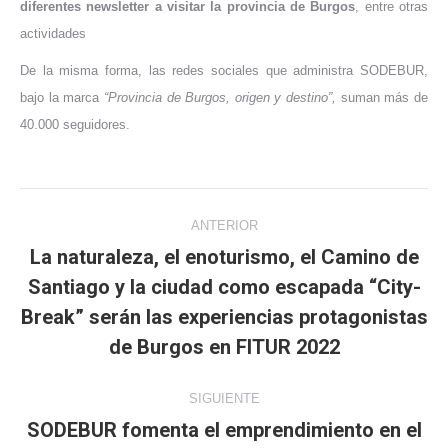
diferentes newsletter a visitar la provincia de Burgos
, entre otras
actividades
De la misma forma, las redes sociales que administra SODEBUR,
bajo la marca
“Provincia de Burgos, origen y destino”,
suman más de
40.000 seguidores.
Navegación
ANTERIOR
entre
La naturaleza, el enoturismo, el Camino de
Santiago y la ciudad como escapada “City-
publicaciones
Publicación
Break” serán las experiencias protagonistas
anterior:
de Burgos en FITUR 2022
SIGUIENTE
SODEBUR fomenta el emprendimiento en el