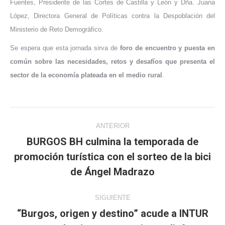
Fuentes, Presidente de las Cortes de Castilla y León y Dña. Juana
López, Directora General de Políticas contra la Despoblación del
Ministerio de Reto Demográfico.
Se espera que esta jornada sirva de
foro de encuentro y puesta en
común sobre las necesidades, retos y desafíos que presenta el
sector de la economía plateada en el medio rural
.
Navegación
ANTERIOR
entre
BURGOS BH culmina la temporada de
promoción turística con el sorteo de la bici
Publicación
publicaciones
anterior:
de Ángel Madrazo
SIGUIENTE
“Burgos, origen y destino” acude a INTUR
Publicación