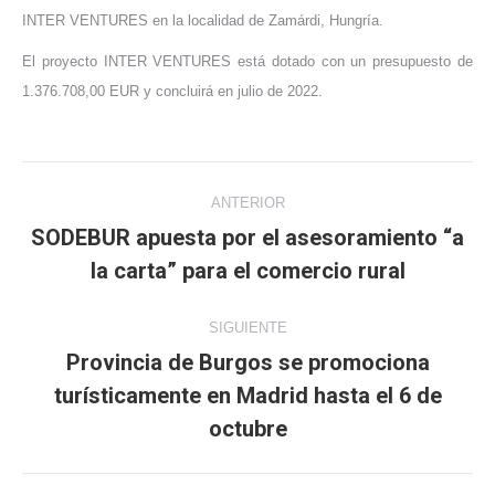
INTER VENTURES en la localidad de Zamárdi, Hungría.
El proyecto INTER VENTURES está dotado con un presupuesto de
1.376.708,00 EUR y concluirá en julio de 2022.
Navegación
ANTERIOR
entre
SODEBUR apuesta por el asesoramiento “a
Publicación
la carta” para el comercio rural
publicaciones
anterior:
SIGUIENTE
Provincia de Burgos se promociona
turísticamente en Madrid hasta el 6 de
Publicación
siguiente:
octubre