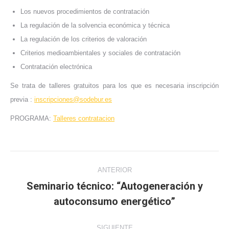
Los nuevos procedimientos de contratación
La regulación de la solvencia económica y técnica
La regulación de los criterios de valoración
Criterios medioambientales y sociales de contratación
Contratación electrónica
Se trata de talleres gratuitos para los que es necesaria inscripción
previa :
inscripciones@sodebur.es
PROGRAMA:
Talleres contratacion
Navegación
ANTERIOR
entre
Seminario técnico: “Autogeneración y
Publicación
autoconsumo energético”
publicaciones
anterior:
SIGUIENTE