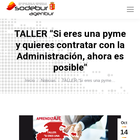
TALLER “Si eres una pyme
y quieres contratar con la
Administración, ahora es
posible”
Estás aquí:
Inicio
Noticias
TALLER “Si eres una pyme…
Oct
14