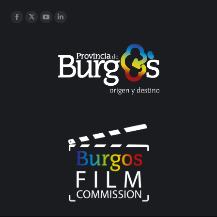
Encuéntranos en:
Facebook
Twitter
YouTube
Linkedin